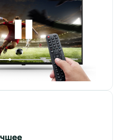
учшее