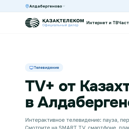
Алдабергеново
Интернет и ТВ
Част
Интернет и ТВ в квартире
Телевидение
Интернет и ТВ в частном доме
TV+ от Казах
Интернет в офис
в Алдаберген
TV+
Интерактивное телевидение: пауза, пер
Смотрите на SMART TV, смартфоне, пла