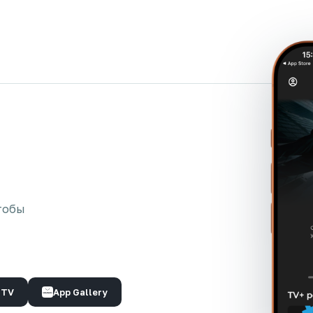
тобы
 TV
App Gallery