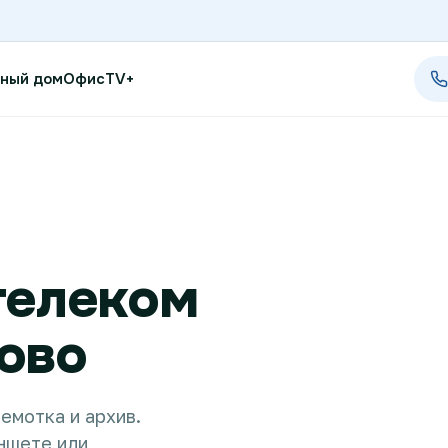
ный дом
Офис
TV+
Проверить возможность п
Проверить возможность по
телеком
Новости
ово
Акции
Заявка на подбор тарифа
емотка и архив.
Подключиться к КазахТеле
ншете или