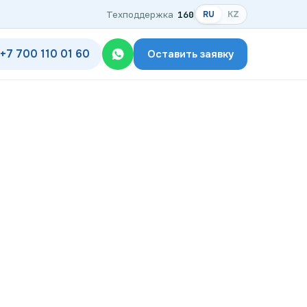
Техподдержка
160
RU
KZ
+7 700 110 01 60
Оставить заявку
одключения
дключения по названию ЖК
ком