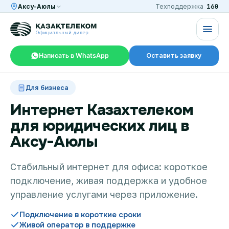
160
Аксу-Аюлы
Техподдержка
Написать в WhatsApp
Оставить заявку
RU
KZ
Для бизнеса
Интернет Казахтелеком
для юридических лиц в
Интернет и ТВ в квартире
Аксу-Аюлы
Интернет и ТВ в частном доме
Стабильный интернет для офиса: короткое
подключение, живая поддержка и удобное
управление услугами через приложение.
Интернет в офис
Подключение в короткие сроки
Живой оператор в поддержке
TV+