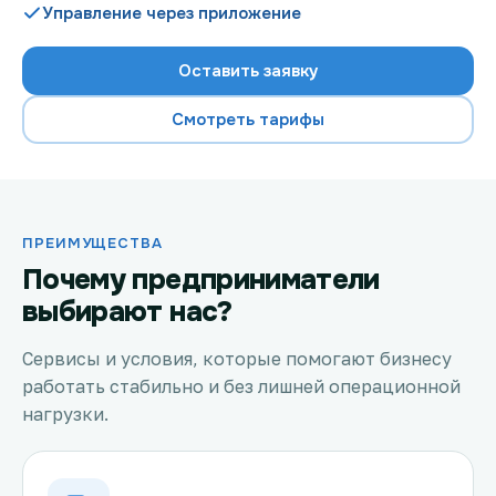
Управление через приложение
Оставить заявку
Проверить возможность подключения
Смотреть тарифы
Проверить возможность подключения по названию
ЖК
Новости
ПРЕИМУЩЕСТВА
Акции
Почему предприниматели
выбирают нас?
Заявка на подбор тарифа
Сервисы и условия, которые помогают бизнесу
Подключиться к КазахТелеком
работать стабильно и без лишней операционной
нагрузки.