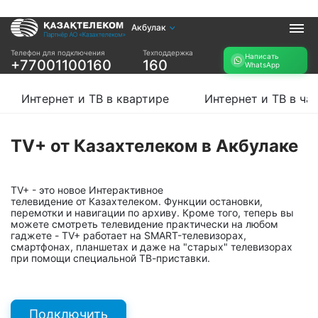
Акбулак
Услуги
Телефон для подключения
Техподдержка
Написать
+77001100160
160
WhatsApp
Интернет и ТВ в
Интернет в офис
квартире
TV+
Интернет и ТВ в квартире
Интернет и ТВ в ча
Интернет и ТВ в
частном доме
TV+ от Казахтелеком в Акбулаке
Прочее
Проверить
Акции
возможность
TV+ - это новое Интерактивное
Заявка на
подключения
телевидение от Казахтелеком. Функции остановки,
подбор тарифа
перемотки и навигации по архиву. Кроме того, теперь вы
Проверить
можете смотреть телевидение практически на любом
Подключиться к
возможность
гаджете - TV+ работает на SMART-телевизорах,
КазахТелеком
подключения по
смартфонах, планшетах и даже на "старых" телевизорах
при помощи специальной ТВ-приставки.
названию ЖК
Новости
Подключить