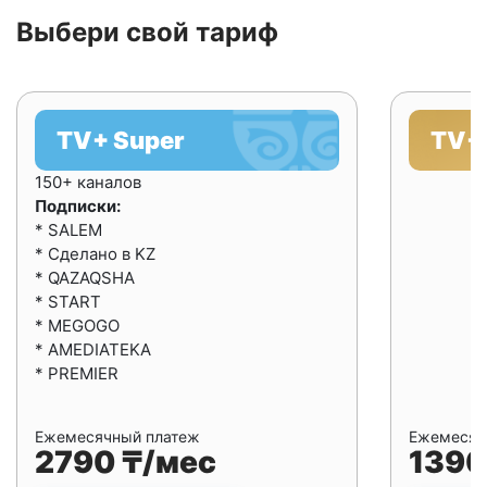
Выбери свой тариф
TV+ Super
TV+ 
150+ каналов
Подписки:
* SALEM
* Сделано в KZ
* QAZAQSHA
* START
* MEGOGO
* AMEDIATEKA
* PREMIER
Ежемесячный платеж
Ежемесяч
2790 ₸/мес
1390