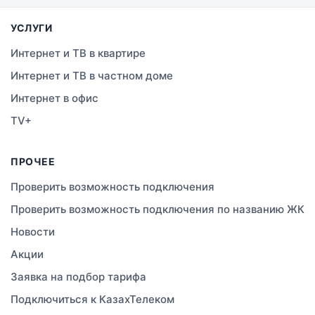
Семей
УСЛУГИ
Темиртау
Интернет и ТВ в квартире
Интернет и ТВ в частном доме
Тараз
Интернет в офис
Зеленое
TV+
Атырау
ПРОЧЕЕ
Правда
Проверить возможность подключения
Проверить возможность подключения по названию ЖК
Свободное
Новости
Сатты
Акции
Заявка на подбор тарифа
Изюмовское
Подключиться к КазахТелеком
Актобе