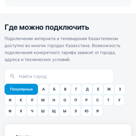
Где можно подключить
Подключение интернета и телевидения Казахтелеком
доступно во многих городах Казахстана. Возможность
подключения конкретного тарифа зависит от города,
адреса и технических условий.
Популярные
А
Б
В
Г
Д
Е
Ж
З
И
К
Л
М
Н
О
П
Р
С
Т
У
Ф
Х
Ч
Ш
Щ
Ы
Э
Ю
Я