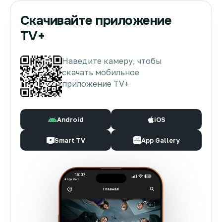
Скачивайте приложение
TV+
Наведите камеру, чтобы
скачать мобильное
приложение TV+
Android
iOS
Smart TV
App Gallery