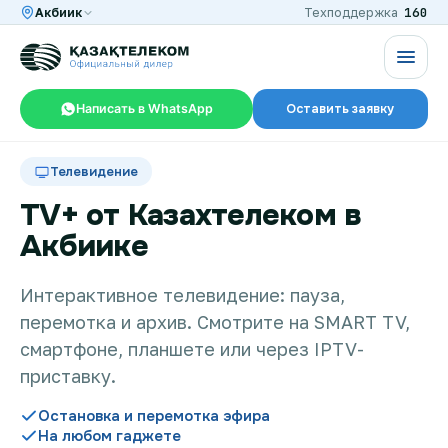
160
Акбиик
Техподдержка
Написать в WhatsApp
Оставить заявку
RU
KZ
Телевидение
TV+ от Казахтелеком в
Акбиике
Интернет и ТВ в квартире
Интерактивное телевидение: пауза,
перемотка и архив. Смотрите на SMART TV,
Интернет и ТВ в частном доме
смартфоне, планшете или через IPTV-
приставку.
Интернет в офис
Остановка и перемотка эфира
На любом гаджете
TV+