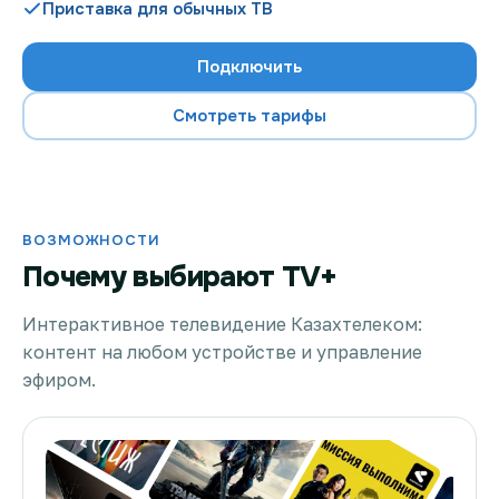
Приставка для обычных ТВ
Подключить
Проверить возможность подключения
Смотреть тарифы
Проверить возможность подключения по названию
ЖК
Новости
ВОЗМОЖНОСТИ
Почему выбирают TV+
Акции
Заявка на подбор тарифа
Интерактивное телевидение Казахтелеком:
контент на любом устройстве и управление
Подключиться к КазахТелеком
эфиром.