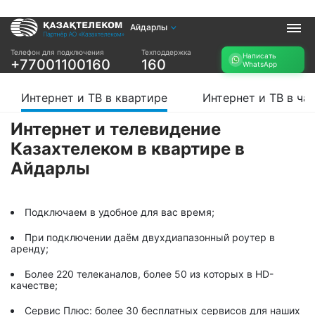
Айдарлы
Услуги
Телефон для подключения
Техподдержка
Написать
+77001100160
160
WhatsApp
Интернет и ТВ в
Интернет в офис
квартире
TV+
Интернет и ТВ в квартире
Интернет и ТВ в ча
Интернет и ТВ в
частном доме
Интернет и телевидение
Казахтелеком в квартире в
Прочее
Айдарлы
Проверить
Акции
возможность
Заявка на
подключения
подбор тарифа
Подключаем в удобное для вас время;
Проверить
Подключиться к
возможность
При подключении даём двухдиапазонный роутер в
КазахТелеком
подключения по
аренду;
названию ЖК
Более 220 телеканалов, более 50 из которых в HD-
Новости
качестве;
Сервис Плюс: более 30 бесплатных сервисов для наших