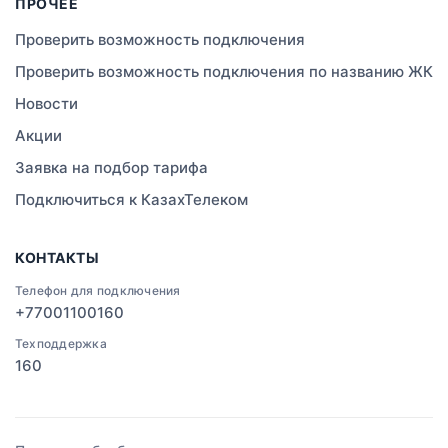
ПРОЧЕЕ
Правда
Проверить возможность подключения
Проверить возможность подключения по названию ЖК
Свободное
Новости
Сатты
Акции
Заявка на подбор тарифа
Изюмовское
Подключиться к КазахТелеком
Актобе
КОНТАКТЫ
Кокшетау
Телефон для подключения
+77001100160
Черное
Техподдержка
Московское
160
Экибастуз