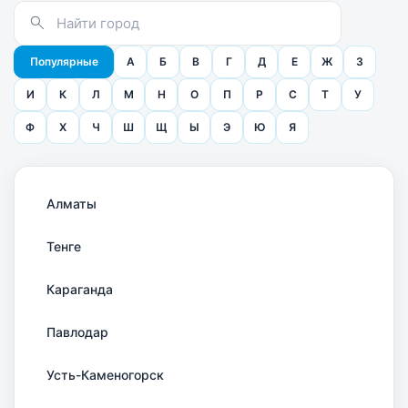
Популярные
А
Б
В
Г
Д
Е
Ж
З
И
К
Л
М
Н
О
П
Р
С
Т
У
Ф
Х
Ч
Ш
Щ
Ы
Э
Ю
Я
Алматы
Тенге
Караганда
Павлодар
Усть-Каменогорск