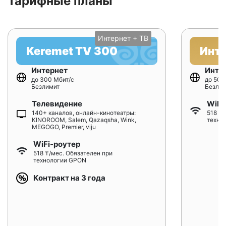
Тарифные планы
Интернет + ТВ
Keremet TV 300
Инт
Интернет
Инте
до 300 Мбит/с
до 500
Безлимит
Безлим
Телевидение
WiFi
140+ каналов, онлайн-кинотеатры:
518 ₸/
KINOROOM, Salem, Qazaqsha, Wink,
техно
MEGOGO, Premier, viju
WiFi-роутер
518 ₸/мес. Обязателен при
технологии GPON
Контракт на 3 года