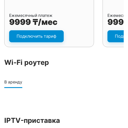
Ежемесячный платеж
Ежемесяч
9999 ₸/мес
9999
Подключить тариф
Подкл
Wi-Fi роутер
В аренду
IPTV-приставка