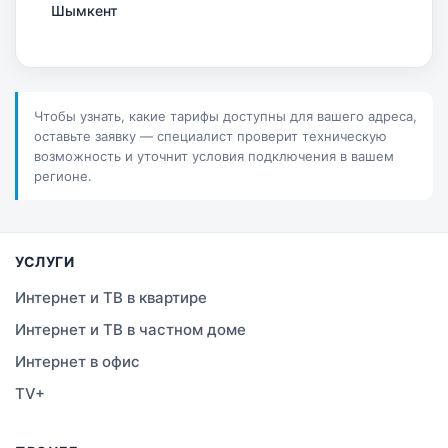
Шымкент
Актау
Соколов
Чтобы узнать, какие тарифы доступны для вашего адреса,
оставьте заявку — специалист проверит техническую
Петропавловск
возможность и уточнит условия подключения в вашем
регионе.
Костанай
Семей
УСЛУГИ
Темиртау
Интернет и ТВ в квартире
Интернет и ТВ в частном доме
Тараз
Интернет в офис
Зеленое
TV+
Атырау