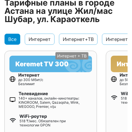
Тарифные планы в городе
Астана на улице Жил/мас
Шубар, ул. Караоткель
Все
Интернет
Интернет+ТВ
Интернет+
Интернет + ТВ
Keremet TV 300
Инт
Интернет
Инте
до 300 Мбит/с
до 500
Безлимит
Безлим
Телевидение
WiFi
140+ каналов, онлайн-кинотеатры:
518 ₸/
KINOROOM, Salem, Qazaqsha, Wink,
техно
MEGOGO, Premier, viju
WiFi-роутер
518 ₸/мес. Обязателен при
технологии GPON