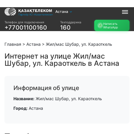
Астана
Услуги
Телефон для подключения
Техподдержка
Написать
+77001100160
160
WhatsApp
Интернет и ТВ в
Интернет в офис
квартире
TV+
Интернет и ТВ в
Главная
>
Астана
>
Жил/мас Шубар, ул. Караоткель
частном доме
Интернет на улице Жил/мас
Шубар, ул. Караоткель в Астана
Прочее
Проверить
Акции
возможность
Заявка на
подключения
Информация об улице
подбор тарифа
Проверить
Подключиться к
Название:
Жил/мас Шубар, ул. Караоткель
возможность
КазахТелеком
подключения по
Город:
Астана
названию ЖК
Новости