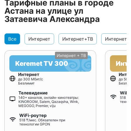
Тарифные планы в городе
Астана на улице ул
Затаевича Александра
Все
Интернет
Интернет+ТВ
Интернет+
Интернет + ТВ
Keremet TV 300
Инт
Интернет
Инте
до 300 Мбит/с
до 500
Безлимит
Безлим
Телевидение
WiFi
140+ каналов, онлайн-кинотеатры:
518 ₸/
KINOROOM, Salem, Qazaqsha, Wink,
техно
MEGOGO, Premier, viju
WiFi-роутер
518 ₸/мес. Обязателен при
технологии GPON