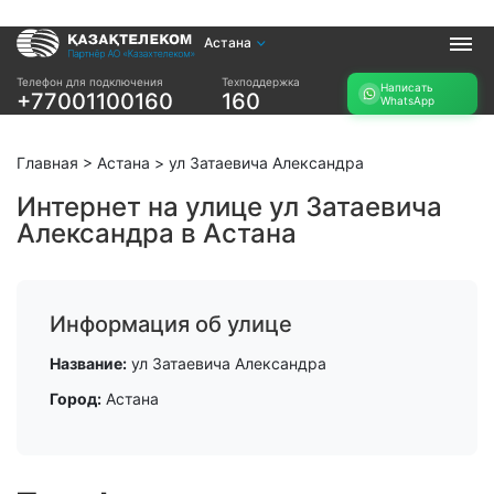
Астана
Услуги
Телефон для подключения
Техподдержка
Написать
+77001100160
160
WhatsApp
Интернет и ТВ в
Интернет в офис
квартире
TV+
Интернет и ТВ в
Главная
>
Астана
>
ул Затаевича Александра
частном доме
Интернет на улице ул Затаевича
Александра в Астана
Прочее
Проверить
Акции
возможность
Заявка на
подключения
Информация об улице
подбор тарифа
Проверить
Подключиться к
Название:
ул Затаевича Александра
возможность
КазахТелеком
подключения по
Город:
Астана
названию ЖК
Новости