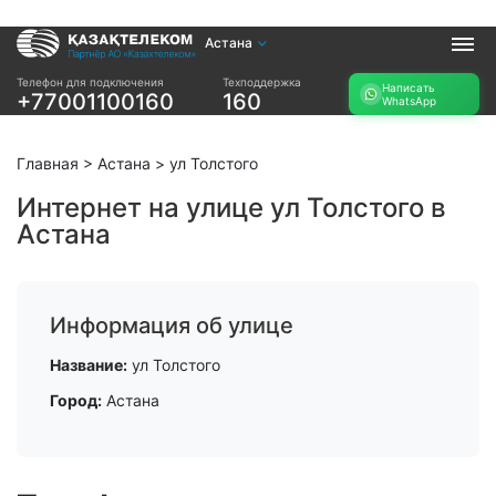
Астана
Услуги
Телефон для подключения
Техподдержка
Написать
+77001100160
160
WhatsApp
Интернет и ТВ в
Интернет в офис
квартире
TV+
Интернет и ТВ в
Главная
>
Астана
>
ул Толстого
частном доме
Интернет на улице ул Толстого в
Астана
Прочее
Проверить
Акции
возможность
Заявка на
подключения
Информация об улице
подбор тарифа
Проверить
Подключиться к
Название:
ул Толстого
возможность
КазахТелеком
подключения по
Город:
Астана
названию ЖК
Новости