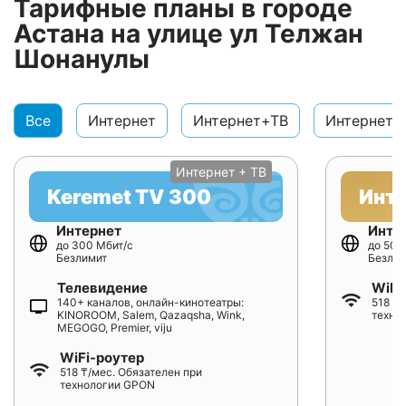
Тарифные планы в городе
Астана на улице ул Телжан
Шонанулы
Все
Интернет
Интернет+ТВ
Интернет+
Интернет + ТВ
Keremet TV 300
Инт
Интернет
Инте
до 300 Мбит/с
до 500
Безлимит
Безлим
Телевидение
WiFi
140+ каналов, онлайн-кинотеатры:
518 ₸/
KINOROOM, Salem, Qazaqsha, Wink,
техно
MEGOGO, Premier, viju
WiFi-роутер
518 ₸/мес. Обязателен при
технологии GPON