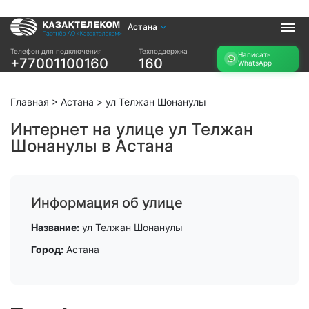
Астана
Услуги
Телефон для подключения
Техподдержка
Написать
+77001100160
160
WhatsApp
Интернет и ТВ в
Интернет в офис
квартире
TV+
Интернет и ТВ в
Главная
>
Астана
>
ул Телжан Шонанулы
частном доме
Интернет на улице ул Телжан
Шонанулы в Астана
Прочее
Проверить
Акции
возможность
Заявка на
подключения
Информация об улице
подбор тарифа
Проверить
Подключиться к
Название:
ул Телжан Шонанулы
возможность
КазахТелеком
подключения по
Город:
Астана
названию ЖК
Новости