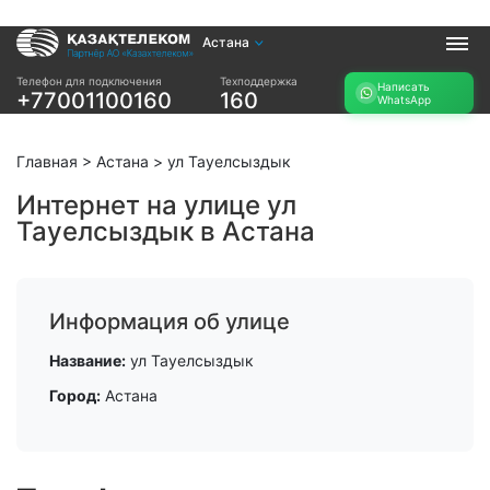
Астана
Услуги
Телефон для подключения
Техподдержка
Написать
+77001100160
160
WhatsApp
Интернет и ТВ в
Интернет в офис
квартире
TV+
Интернет и ТВ в
Главная
>
Астана
>
ул Тауелсыздык
частном доме
Интернет на улице ул
Тауелсыздык в Астана
Прочее
Проверить
Акции
возможность
Заявка на
подключения
Информация об улице
подбор тарифа
Проверить
Подключиться к
Название:
ул Тауелсыздык
возможность
КазахТелеком
подключения по
Город:
Астана
названию ЖК
Новости