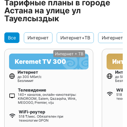
Тарифные планы в городе
Астана на улице ул
Тауелсыздык
Все
Интернет
Интернет+ТВ
Интернет+
Интернет + ТВ
Keremet TV 300
Инт
Интернет
Инте
до 300 Мбит/с
до 500
Безлимит
Безлим
Телевидение
WiFi
140+ каналов, онлайн-кинотеатры:
518 ₸/
KINOROOM, Salem, Qazaqsha, Wink,
техно
MEGOGO, Premier, viju
WiFi-роутер
518 ₸/мес. Обязателен при
технологии GPON