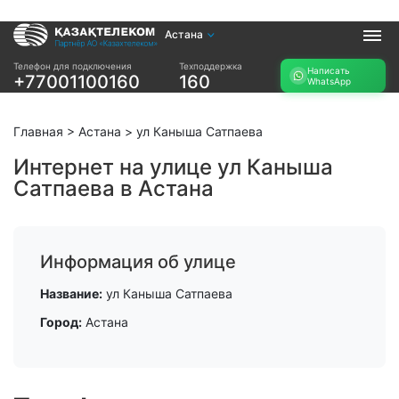
Астана
Услуги
Телефон для подключения
Техподдержка
Написать
+77001100160
160
WhatsApp
Интернет и ТВ в
Интернет в офис
квартире
TV+
Интернет и ТВ в
Главная
>
Астана
>
ул Каныша Сатпаева
частном доме
Интернет на улице ул Каныша
Сатпаева в Астана
Прочее
Проверить
Акции
возможность
Заявка на
подключения
Информация об улице
подбор тарифа
Проверить
Подключиться к
Название:
ул Каныша Сатпаева
возможность
КазахТелеком
подключения по
Город:
Астана
названию ЖК
Новости