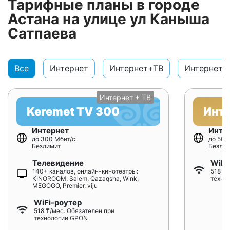
Тарифные планы в городе
Астана на улице ул Каныша
Сатпаева
Все
Интернет
Интернет+ТВ
Интернет+
Интернет + ТВ
Keremet TV 300
Инт
Интернет
Инте
до 300 Мбит/с
до 500
Безлимит
Безлим
Телевидение
WiFi
140+ каналов, онлайн-кинотеатры:
518 ₸/
KINOROOM, Salem, Qazaqsha, Wink,
техно
MEGOGO, Premier, viju
WiFi-роутер
518 ₸/мес. Обязателен при
технологии GPON