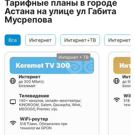
Тарифные планы в городе
Астана на улице ул Габита
Мусрепова
Все
Интернет
Интернет+ТВ
Интернет+
Интернет + ТВ
Keremet TV 300
Инт
Интернет
Инте
до 300 Мбит/с
до 500
Безлимит
Безлим
Телевидение
WiFi
140+ каналов, онлайн-кинотеатры:
518 ₸/
KINOROOM, Salem, Qazaqsha, Wink,
техно
MEGOGO, Premier, viju
WiFi-роутер
518 ₸/мес. Обязателен при
технологии GPON