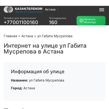
Астана
Услуги
Телефон для подключения
Техподдержка
Написать
+77001100160
160
WhatsApp
Интернет и ТВ в
Интернет в офис
квартире
TV+
Интернет и ТВ в
Главная
>
Астана
>
ул Габита Мусрепова
частном доме
Интернет на улице ул Габита
Мусрепова в Астана
Прочее
Проверить
Акции
возможность
Заявка на
подключения
Информация об улице
подбор тарифа
Проверить
Подключиться к
Название:
ул Габита Мусрепова
возможность
КазахТелеком
подключения по
Город:
Астана
названию ЖК
Новости