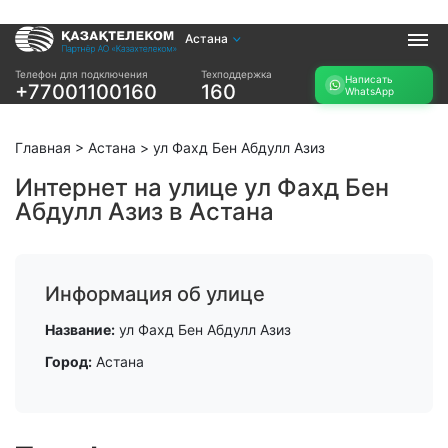
Астана
Услуги
Телефон для подключения
Техподдержка
Написать
+77001100160
160
WhatsApp
Интернет и ТВ в
Интернет в офис
квартире
TV+
Интернет и ТВ в
Главная
>
Астана
>
ул Фахд Бен Абдулл Азиз
частном доме
Интернет на улице ул Фахд Бен
Абдулл Азиз в Астана
Прочее
Проверить
Акции
возможность
Заявка на
подключения
Информация об улице
подбор тарифа
Проверить
Подключиться к
Название:
ул Фахд Бен Абдулл Азиз
возможность
КазахТелеком
подключения по
Город:
Астана
названию ЖК
Новости