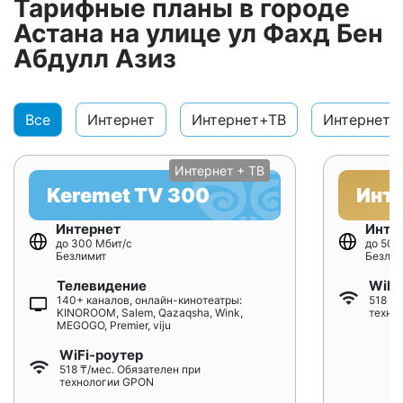
Тарифные планы в городе
Астана на улице ул Фахд Бен
Абдулл Азиз
Все
Интернет
Интернет+ТВ
Интернет+
Интернет + ТВ
Keremet TV 300
Инт
Интернет
Инте
до 300 Мбит/с
до 500
Безлимит
Безлим
Телевидение
WiFi
140+ каналов, онлайн-кинотеатры:
518 ₸/
KINOROOM, Salem, Qazaqsha, Wink,
техно
MEGOGO, Premier, viju
WiFi-роутер
518 ₸/мес. Обязателен при
технологии GPON