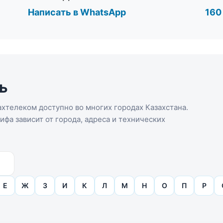
Написать в WhatsApp
160
ь
хтелеком доступно во многих городах Казахстана.
фа зависит от города, адреса и технических
Е
Ж
З
И
К
Л
М
Н
О
П
Р