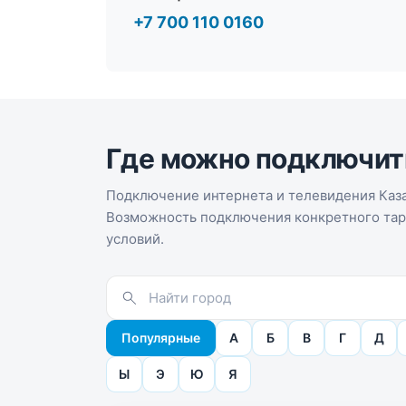
+7 700 110 0160
Где можно подключит
Подключение интернета и телевидения Каза
Возможность подключения конкретного тари
условий.
Популярные
А
Б
В
Г
Д
Ы
Э
Ю
Я