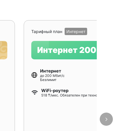
Рекомендуе
Тарифный план
Интернет
Интернет 200
Интернет
до 200 Мбит/с
Безлимит
WiFi-роутер
518 ₸/мес. Обязателен при технологии GPON