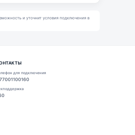
Ленино
Талгар
озможность и уточнит условия подключения в
ОНТАКТЫ
елефон для подключения
77001100160
ехподдержка
60