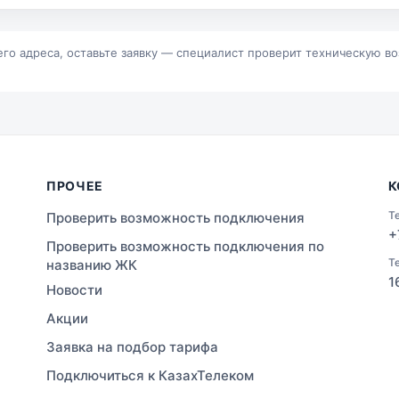
р
Байконур
альск
Зыряновск
его адреса, оставьте заявку — специалист проверит техническую в
ПРОЧЕЕ
К
Т
Проверить возможность подключения
+
Проверить возможность подключения по
Т
названию ЖК
1
Новости
Акции
Заявка на подбор тарифа
Подключиться к КазахТелеком