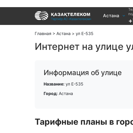
Те
Услуги
по
Астана
+
Интернет и ТВ в квартире
Интернет 
Интернет и ТВ в частном доме
TV+
Главная
>
Астана
>
ул Е-535
Интернет на улице у
Информация об улице
Название:
ул Е-535
Город:
Астана
Тарифные планы в горо