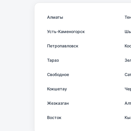
Алматы
Те
Усть-Каменогорск
Шы
Петропавловск
Ко
Тараз
Зе
Свободное
Са
Кокшетау
Че
Жезказган
Ал
Восток
Кы