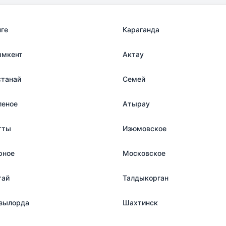
нге
Караганда
мкент
Актау
станай
Семей
леное
Атырау
тты
Изюмовское
рное
Московское
тай
Талдыкорган
зылорда
Шахтинск