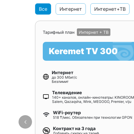
Все
Интернет
Интернет+ТВ
Тарифный план
Интернет + ТВ
Keremet TV 300
Интернет
до 300 Мбит/с
Безлимит
Телевидение
140+ каналов, онлайн-кинотеатры: KINOROOM
Salem, Qazaqsha, Wink, MEGOGO, Premier, viju
WiFi-роутер
518 ₸/мес. Обязателен при технологии GPON
Контракт на 3 года
Добавить скидку на тариф