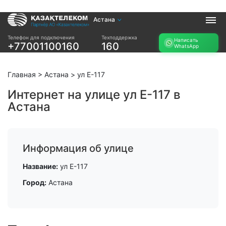
Астана
Услуги
Телефон для подключения
Техподдержка
Написать
+77001100160
160
WhatsApp
Интернет и ТВ в
Интернет в офис
квартире
TV+
Интернет и ТВ в
Главная
>
Астана
>
ул Е-117
частном доме
Интернет на улице ул Е-117 в
Астана
Прочее
Проверить
Акции
возможность
Заявка на
подключения
Информация об улице
подбор тарифа
Проверить
Подключиться к
Название:
ул Е-117
возможность
КазахТелеком
подключения по
Город:
Астана
названию ЖК
Новости