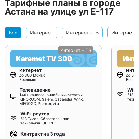
Тарифные планы в городе
Астана на улице ул Е-117
Все
Интернет
Интернет+ТВ
Интернет+
Интернет + ТВ
Keremet TV 300
Инт
Интернет
Инте
до 300 Мбит/с
до 500
Безлимит
Безлим
Телевидение
WiFi
140+ каналов, онлайн-кинотеатры:
518 ₸/
KINOROOM, Salem, Qazaqsha, Wink,
техно
MEGOGO, Premier, viju
WiFi-роутер
518 ₸/мес. Обязателен при
технологии GPON
Контракт на 3 года