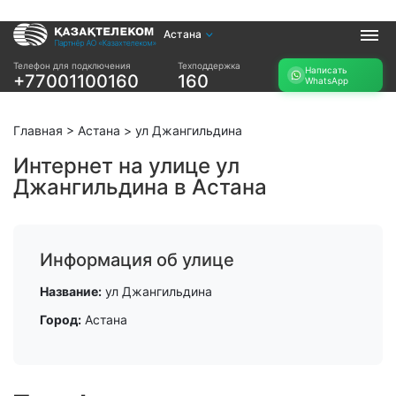
Астана
Услуги
Телефон для подключения
Техподдержка
Написать
+77001100160
160
WhatsApp
Интернет и ТВ в
Интернет в офис
квартире
TV+
Интернет и ТВ в
Главная
>
Астана
>
ул Джангильдина
частном доме
Интернет на улице ул
Джангильдина в Астана
Прочее
Проверить
Акции
возможность
Заявка на
подключения
Информация об улице
подбор тарифа
Проверить
Подключиться к
Название:
ул Джангильдина
возможность
КазахТелеком
подключения по
Город:
Астана
названию ЖК
Новости