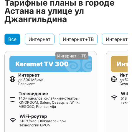
Тарифные планы в городе
Астана на улице ул
Джангильдина
Все
Интернет
Интернет+ТВ
Интернет+
Интернет + ТВ
Keremet TV 300
Инт
Интернет
Инте
до 300 Мбит/с
до 500
Безлимит
Безлим
Телевидение
WiFi
140+ каналов, онлайн-кинотеатры:
518 ₸/
KINOROOM, Salem, Qazaqsha, Wink,
техно
MEGOGO, Premier, viju
WiFi-роутер
518 ₸/мес. Обязателен при
технологии GPON