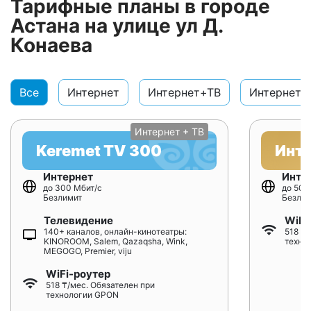
Тарифные планы в городе
Астана на улице ул Д.
Конаева
Все
Интернет
Интернет+ТВ
Интернет+
Интернет + ТВ
Keremet TV 300
Инт
Интернет
Инте
до 300 Мбит/с
до 500
Безлимит
Безлим
Телевидение
WiFi
140+ каналов, онлайн-кинотеатры:
518 ₸/
KINOROOM, Salem, Qazaqsha, Wink,
техно
MEGOGO, Premier, viju
WiFi-роутер
518 ₸/мес. Обязателен при
технологии GPON