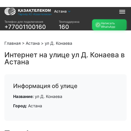
Астана
Услуги
Телефон для подключения
Техподдержка
Написать
+77001100160
160
WhatsApp
Интернет и ТВ в
Интернет в офис
квартире
TV+
Интернет и ТВ в
Главная
>
Астана
>
ул Д. Конаева
частном доме
Интернет на улице ул Д. Конаева в
Астана
Прочее
Проверить
Акции
возможность
Заявка на
подключения
Информация об улице
подбор тарифа
Проверить
Подключиться к
Название:
ул Д. Конаева
возможность
КазахТелеком
подключения по
Город:
Астана
названию ЖК
Новости