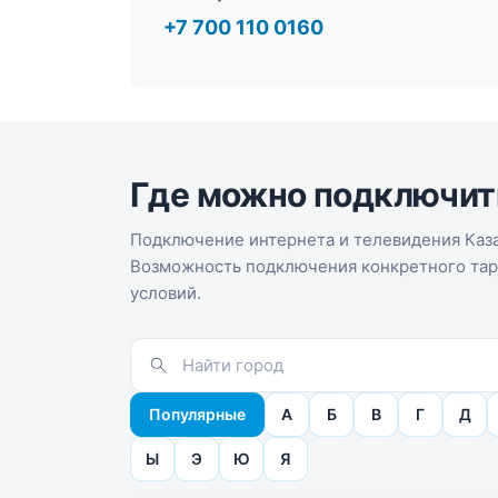
+7 700 110 0160
Где можно подключит
Подключение интернета и телевидения Каза
Возможность подключения конкретного тари
условий.
Популярные
А
Б
В
Г
Д
Ы
Э
Ю
Я