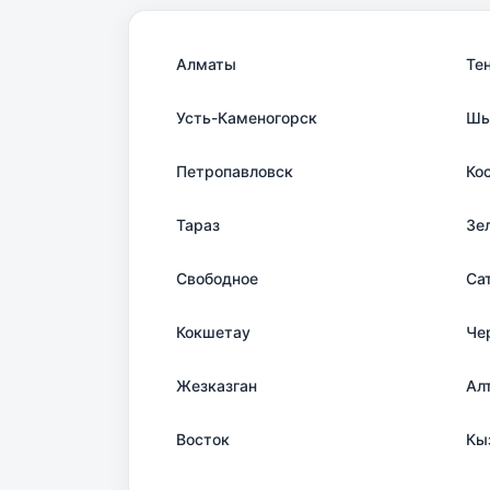
Алматы
Те
Усть-Каменогорск
Шы
Петропавловск
Ко
Тараз
Зе
Свободное
Са
Кокшетау
Че
Жезказган
Ал
Восток
Кы