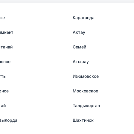
нге
Караганда
мкент
Актау
станай
Семей
леное
Атырау
тты
Изюмовское
рное
Московское
тай
Талдыкорган
зылорда
Шахтинск