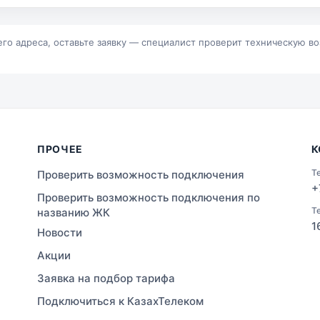
р
Байконур
альск
Зыряновск
его адреса, оставьте заявку — специалист проверит техническую в
ПРОЧЕЕ
К
Т
Проверить возможность подключения
+
Проверить возможность подключения по
Т
названию ЖК
1
Новости
Акции
Заявка на подбор тарифа
Подключиться к КазахТелеком