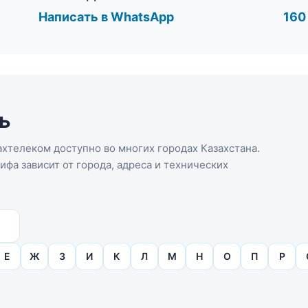
Написать в WhatsApp
160
ь
хтелеком доступно во многих городах Казахстана.
фа зависит от города, адреса и технических
Е
Ж
З
И
К
Л
М
Н
О
П
Р