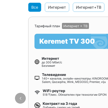
Все
Интернет
Интернет+ТВ
Тарифный план
Интернет + ТВ
Keremet TV 300
Интернет
до 300 Мбит/с
Безлимит
Телевидение
140+ каналов, онлайн-кинотеатры: KINOROOM
Salem, Qazaqsha, Wink, MEGOGO, Premier, viju
WiFi-роутер
518 ₸/мес. Обязателен при технологии GPON
Контракт на 3 года
Добавить скидку на тариф