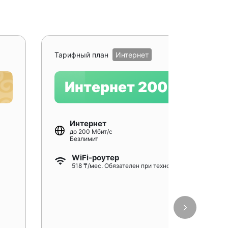
Рекомендуе
Тарифный план
Интернет
Интернет 200
Интернет
до 200 Мбит/с
Безлимит
WiFi-роутер
518 ₸/мес. Обязателен при технологии GPON