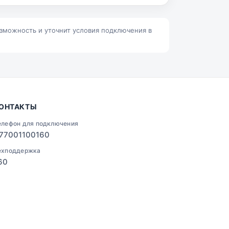
Ленино
Талгар
озможность и уточнит условия подключения в
ОНТАКТЫ
елефон для подключения
77001100160
ехподдержка
60