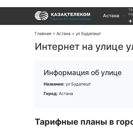
Те
Услуги
по
Астана
+
Интернет и ТВ в квартире
Интернет 
Интернет и ТВ в частном доме
TV+
Главная
>
Астана
>
ул Будапешт
Интернет на улице у
Информация об улице
Название:
ул Будапешт
Город:
Астана
Тарифные планы в горо