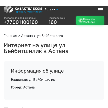
Астана
Услуги
Телефон для подключения
Техподдержка
Написать
+77001100160
160
WhatsApp
Интернет и ТВ в
Интернет в офис
квартире
TV+
Интернет и ТВ в
Главная
>
Астана
>
ул Бейбитшилик
частном доме
Интернет на улице ул
Бейбитшилик в Астана
Прочее
Проверить
Акции
возможность
Заявка на
подключения
Информация об улице
подбор тарифа
Проверить
Подключиться к
Название:
ул Бейбитшилик
возможность
КазахТелеком
подключения по
Город:
Астана
названию ЖК
Новости