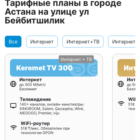
Тарифные планы в городе
Астана на улице ул
Бейбитшилик
Все
Интернет
Интернет+ТВ
Интернет+
Интернет + ТВ
Keremet TV 300
Инт
Интернет
Инте
до 300 Мбит/с
до 500
Безлимит
Безлим
Телевидение
WiFi
140+ каналов, онлайн-кинотеатры:
518 ₸/
KINOROOM, Salem, Qazaqsha, Wink,
техно
MEGOGO, Premier, viju
WiFi-роутер
518 ₸/мес. Обязателен при
технологии GPON