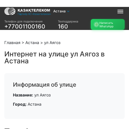
Астана
Услуги
Телефон для подключения
Техподдержка
Написать
+77001100160
160
WhatsApp
Интернет и ТВ в
Интернет в офис
квартире
TV+
Интернет и ТВ в
Главная
>
Астана
>
ул Аягоз
частном доме
Интернет на улице ул Аягоз в
Астана
Прочее
Проверить
Акции
возможность
Заявка на
подключения
Информация об улице
подбор тарифа
Проверить
Подключиться к
Название:
ул Аягоз
возможность
КазахТелеком
подключения по
Город:
Астана
названию ЖК
Новости