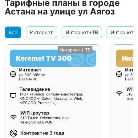
Тарифные планы в городе
Астана на улице ул Аягоз
Все
Интернет
Интернет+ТВ
Интернет+
Интернет + ТВ
Keremet TV 300
Инт
Интернет
Инте
до 300 Мбит/с
до 500
Безлимит
Безлим
Телевидение
WiFi
140+ каналов, онлайн-кинотеатры:
518 ₸/
KINOROOM, Salem, Qazaqsha, Wink,
техно
MEGOGO, Premier, viju
WiFi-роутер
518 ₸/мес. Обязателен при
технологии GPON
Контракт на 3 года