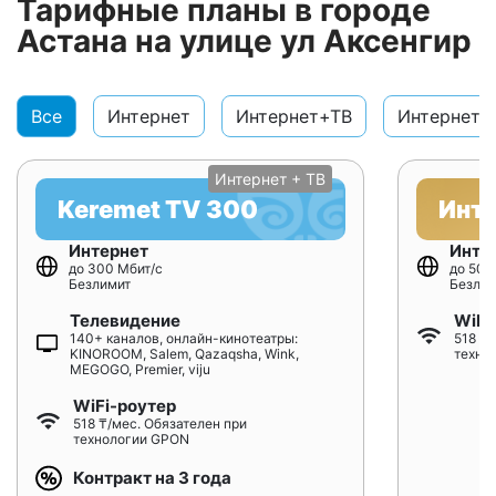
Тарифные планы в городе
Астана на улице ул Аксенгир
Все
Интернет
Интернет+ТВ
Интернет+
Интернет + ТВ
Keremet TV 300
Инт
Интернет
Инте
до 300 Мбит/с
до 500
Безлимит
Безлим
Телевидение
WiFi
140+ каналов, онлайн-кинотеатры:
518 ₸/
KINOROOM, Salem, Qazaqsha, Wink,
техно
MEGOGO, Premier, viju
WiFi-роутер
518 ₸/мес. Обязателен при
технологии GPON
Контракт на 3 года