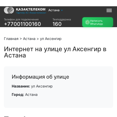
Астана
Услуги
Телефон для подключения
Техподдержка
Написать
+77001100160
160
WhatsApp
Интернет и ТВ в
Интернет в офис
квартире
TV+
Интернет и ТВ в
Главная
>
Астана
>
ул Аксенгир
частном доме
Интернет на улице ул Аксенгир в
Астана
Прочее
Проверить
Акции
возможность
Заявка на
подключения
Информация об улице
подбор тарифа
Проверить
Подключиться к
Название:
ул Аксенгир
возможность
КазахТелеком
подключения по
Город:
Астана
названию ЖК
Новости