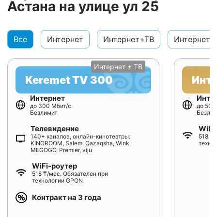
Астана на улице ул 25
Все
Интернет
Интернет+ТВ
Интернет+
Интернет + ТВ
Keremet TV 300
Инт
Интернет
Инте
до 300 Мбит/с
до 500
Безлимит
Безлим
Телевидение
WiFi
140+ каналов, онлайн-кинотеатры:
518 ₸/
KINOROOM, Salem, Qazaqsha, Wink,
техно
MEGOGO, Premier, viju
WiFi-роутер
518 ₸/мес. Обязателен при
технологии GPON
Контракт на 3 года