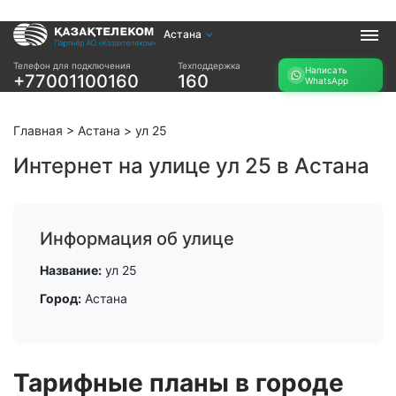
Астана
Услуги
Телефон для подключения
Техподдержка
Написать
+77001100160
160
WhatsApp
Интернет и ТВ в
Интернет в офис
квартире
TV+
Интернет и ТВ в
Главная
>
Астана
>
ул 25
частном доме
Интернет на улице ул 25 в Астана
Прочее
Проверить
Акции
возможность
Информация об улице
Заявка на
подключения
подбор тарифа
Название:
ул 25
Проверить
Подключиться к
возможность
Город:
Астана
КазахТелеком
подключения по
названию ЖК
Новости
Тарифные планы в городе