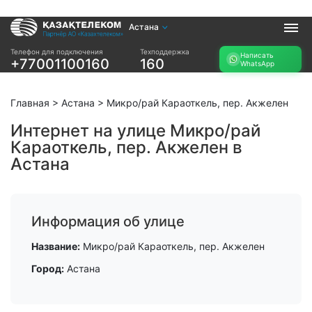
Астана
Услуги
Телефон для подключения
Техподдержка
Написать
+77001100160
160
WhatsApp
Интернет и ТВ в
Интернет в офис
квартире
TV+
Интернет и ТВ в
Главная
>
Астана
>
Микро/рай Караоткель, пер. Акжелен
частном доме
Интернет на улице Микро/рай
Караоткель, пер. Акжелен в
Прочее
Астана
Проверить
Акции
возможность
Заявка на
подключения
подбор тарифа
Проверить
Информация об улице
Подключиться к
возможность
КазахТелеком
подключения по
Название:
Микро/рай Караоткель, пер. Акжелен
названию ЖК
Город:
Астана
Новости