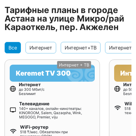
Тарифные планы в городе
Астана на улице Микро/рай
Караоткель, пер. Акжелен
Все
Интернет
Интернет+ТВ
Интернет+
Интернет + ТВ
Keremet TV 300
Инт
Интернет
Инте
до 300 Мбит/с
до 500
Безлимит
Безлим
Телевидение
WiFi
140+ каналов, онлайн-кинотеатры:
518 ₸/
KINOROOM, Salem, Qazaqsha, Wink,
техно
MEGOGO, Premier, viju
WiFi-роутер
518 ₸/мес. Обязателен при