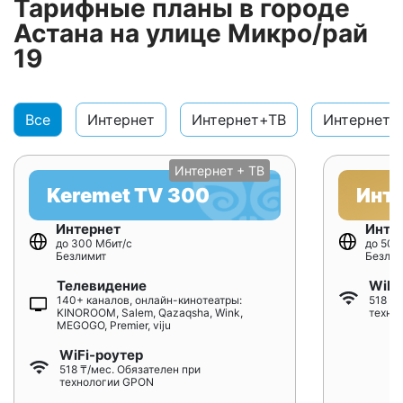
Тарифные планы в городе
Астана на улице Микро/рай
19
Все
Интернет
Интернет+ТВ
Интернет+
Интернет + ТВ
Keremet TV 300
Инт
Интернет
Инте
до 300 Мбит/с
до 500
Безлимит
Безлим
Телевидение
WiFi
140+ каналов, онлайн-кинотеатры:
518 ₸/
KINOROOM, Salem, Qazaqsha, Wink,
техно
MEGOGO, Premier, viju
WiFi-роутер
518 ₸/мес. Обязателен при
технологии GPON