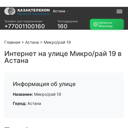
Астана
Услуги
Телефон для подключения
Техподдержка
Написать
+77001100160
160
WhatsApp
Интернет и ТВ в
Интернет в офис
квартире
TV+
Интернет и ТВ в
Главная
>
Астана
>
Микро/рай 19
частном доме
Интернет на улице Микро/рай 19 в
Астана
Прочее
Проверить
Акции
возможность
Заявка на
подключения
Информация об улице
подбор тарифа
Проверить
Подключиться к
Название:
Микро/рай 19
возможность
КазахТелеком
подключения по
Город:
Астана
названию ЖК
Новости