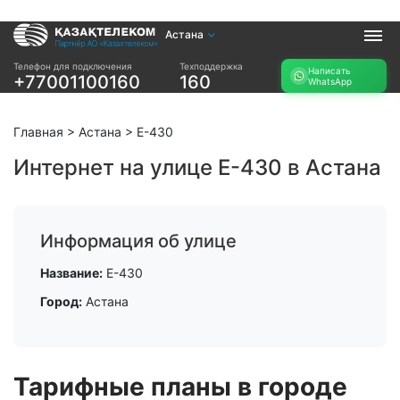
Астана
Услуги
Телефон для подключения
Техподдержка
Написать
+77001100160
160
WhatsApp
Интернет и ТВ в
Интернет в офис
квартире
TV+
Интернет и ТВ в
Главная
>
Астана
>
Е-430
частном доме
Интернет на улице Е-430 в Астана
Прочее
Проверить
Акции
возможность
Информация об улице
Заявка на
подключения
подбор тарифа
Название:
Е-430
Проверить
Подключиться к
возможность
Город:
Астана
КазахТелеком
подключения по
названию ЖК
Новости
Тарифные планы в городе