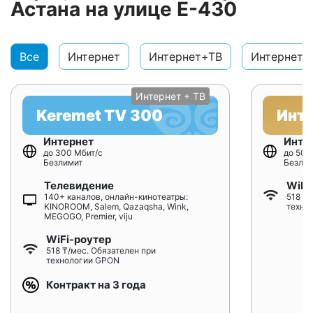
Астана на улице Е-430
Все
Интернет
Интернет+ТВ
Интернет+
Интернет + ТВ
Keremet TV 300
Инт
Интернет
Инте
до 300 Мбит/с
до 500
Безлимит
Безлим
Телевидение
WiFi
140+ каналов, онлайн-кинотеатры:
518 ₸/
KINOROOM, Salem, Qazaqsha, Wink,
техно
MEGOGO, Premier, viju
WiFi-роутер
518 ₸/мес. Обязателен при
технологии GPON
Контракт на 3 года