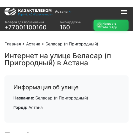
Астана
Услуги
Телефон для подключения
Техподдержка
Написать
+77001100160
160
WhatsApp
Интернет и ТВ в
Интернет в офис
квартире
TV+
Интернет и ТВ в
Главная
>
Астана
>
Беласар (п Пригородный)
частном доме
Интернет на улице Беласар (п
Пригородный) в Астана
Прочее
Проверить
Акции
возможность
Заявка на
подключения
Информация об улице
подбор тарифа
Проверить
Подключиться к
Название:
Беласар (п Пригородный)
возможность
КазахТелеком
подключения по
Город:
Астана
названию ЖК
Новости