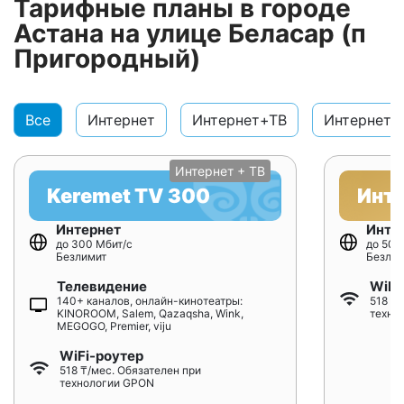
Тарифные планы в городе
Астана на улице Беласар (п
Пригородный)
Все
Интернет
Интернет+ТВ
Интернет+
Интернет + ТВ
Keremet TV 300
Инт
Интернет
Инте
до 300 Мбит/с
до 500
Безлимит
Безлим
Телевидение
WiFi
140+ каналов, онлайн-кинотеатры:
518 ₸/
KINOROOM, Salem, Qazaqsha, Wink,
техно
MEGOGO, Premier, viju
WiFi-роутер
518 ₸/мес. Обязателен при
технологии GPON