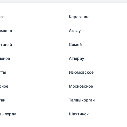
нге
Караганда
мкент
Актау
станай
Семей
леное
Атырау
тты
Изюмовское
рное
Московское
тай
Талдыкорган
зылорда
Шахтинск