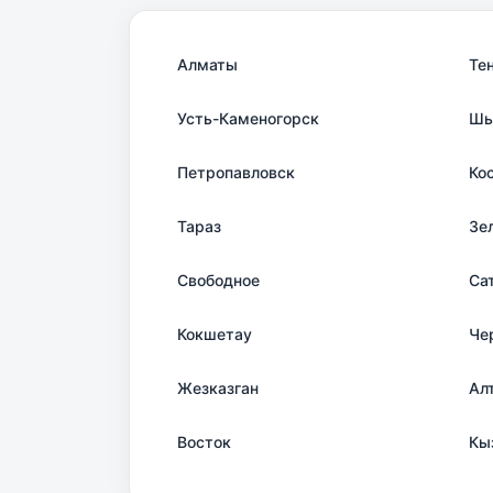
Алматы
Те
Усть-Каменогорск
Шы
Петропавловск
Ко
Тараз
Зе
Свободное
Са
Кокшетау
Че
Жезказган
Ал
Восток
Кы