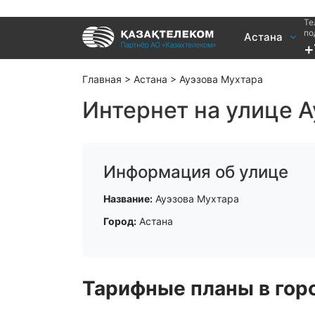
Те
Услуги
по
Астана
+
Интернет и ТВ в квартире
Интернет 
Интернет и ТВ в частном доме
TV+
Главная
>
Астана
>
Ауэзова Мухтара
Интернет на улице А
Информация об улице
Название:
Ауэзова Мухтара
Город:
Астана
Тарифные планы в горо