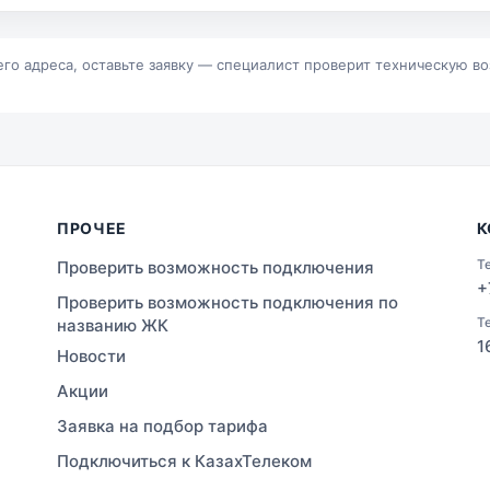
р
Байконур
альск
Зыряновск
его адреса, оставьте заявку — специалист проверит техническую в
ПРОЧЕЕ
К
Т
Проверить возможность подключения
+
Проверить возможность подключения по
Т
названию ЖК
1
Новости
Акции
Заявка на подбор тарифа
Подключиться к КазахТелеком