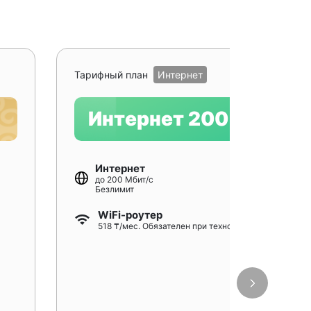
Рекомендуе
Тарифный план
Интернет
Интернет 200
Интернет
до 200 Мбит/с
Безлимит
WiFi-роутер
518 ₸/мес. Обязателен при технологии GPON