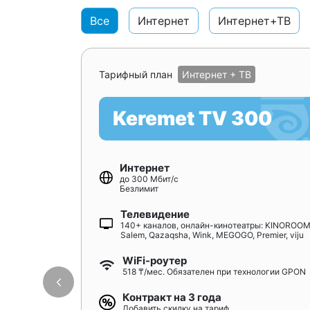
Все
Интернет
Интернет+ТВ
Тарифный план
Интернет + ТВ
Keremet TV 300
Интернет
до 300 Мбит/с
Безлимит
Телевидение
140+ каналов, онлайн-кинотеатры: KINOROOM
Salem, Qazaqsha, Wink, MEGOGO, Premier, viju
WiFi-роутер
518 ₸/мес. Обязателен при технологии GPON
Контракт на 3 года
Добавить скидку на тариф