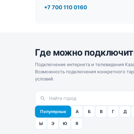
+7 700 110 0160
Где можно подключит
Подключение интернета и телевидения Каза
Возможность подключения конкретного тари
условий.
Популярные
А
Б
В
Г
Д
Ы
Э
Ю
Я