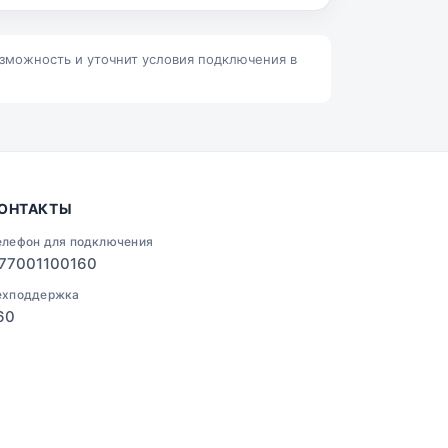
Ленино
Талгар
озможность и уточнит условия подключения в
ОНТАКТЫ
елефон для подключения
77001100160
ехподдержка
60