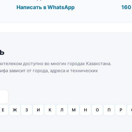
Написать в WhatsApp
160
ь
хтелеком доступно во многих городах Казахстана.
фа зависит от города, адреса и технических
Е
Ж
З
И
К
Л
М
Н
О
П
Р